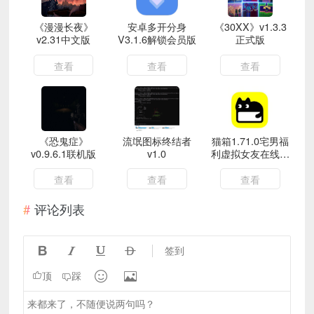
《漫漫长夜》
安卓多开分身
《30XX》v1.3.3
v2.31中文版
V3.1.6解锁会员版
正式版
查看
查看
查看
《恐鬼症》
流氓图标终结者
猫箱1.71.0宅男福
v0.9.6.1联机版
v1.0
利虚拟女友在线语
聊角色定制趣聊
查看
查看
查看
评论列表




签到


顶
踩