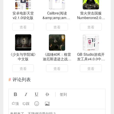
安卓电影天堂
Calibre(阅读
萤火突击国服
v2.1.0绿化版
&amp;amp;amp;amp;
Numberone2.0直
转换)v7.15.0便携
装破解版
版
查看
查看
查看
《少女与学院城》
《战锤40K：格雷
GB Studio游戏开
中文版
迪厄斯遗迹之战》
发工具v4.0.0中文
中文版
版
查看
查看
查看
评论列表




签到


顶
踩