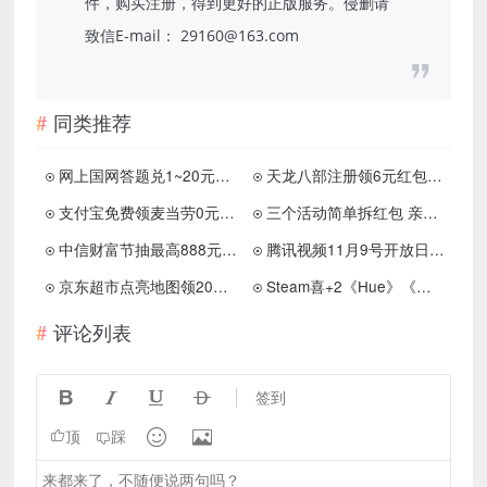
件，购买注册，得到更好的正版服务。侵删请
致信E-mail： 29160@163.com
同类推荐
网上国网答题兑1~20元电费券
天龙八部注册领6元红包和Q币
支付宝免费领麦当劳0元奥利奥麦旋风 需任消
三个活动简单拆红包 亲中0.73元
中信财富节抽最高888元立减金
腾讯视频11月9号开放日 免费领SVIP+1年黑鲸会员等
京东超市点亮地图领20元京超卡
Steam喜+2《Hue》《战锤40K：格雷迪厄斯 – 遗迹之
评论列表




签到


顶
踩