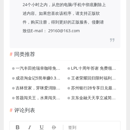
24个小时之内，从您的电脑/手机中彻底删除上
述内容。如果您喜欢该程序，请支持正版软
件，购买注册，得到更好的正版服务。侵删请
致信E-mail： 29160@163.com
同类推荐
一汽丰田抢瑞幸咖啡免费券码
LPL十周年答谢 免费领纪念臻彩皮肤 蓝色精粹等
成语淘金记5简单赚0.3以上
王者荣耀回归限时福利免费领1.88元微信红包
吉林世家，芽咪爱消除，稻香山村，皮皮女生，免费赚1.2元！
苏州银行28专享日兑最高888元微信红包 无需实名
答题闯关王，水果闯关王，我要翻盘，公社趣味版，免费赚1.2元！
京东金融天天享立减简单完成任务拿1元现金红包
评论列表




签到