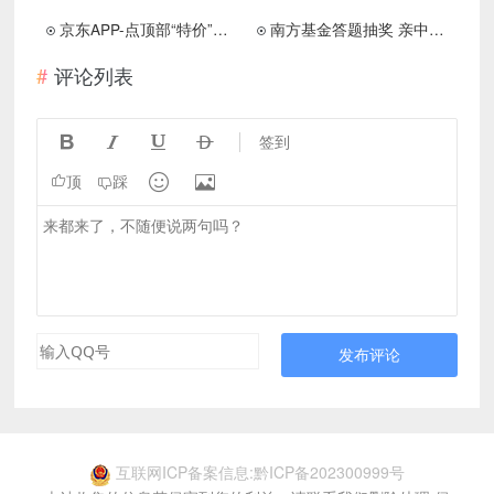
京东APP-点顶部“特价”领3.9-3亓券
南方基金答题抽奖 亲中0.88元
评论列表




签到


顶
踩
发布评论
互联网ICP备案信息:黔ICP备202300999号