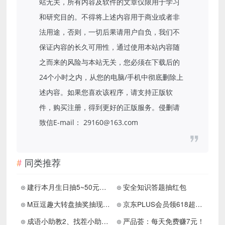
站无关，所有内容及软件的文章仅限用于学习
和研究目的。不得将上述内容用于商业或者非
法用途，否则，一切后果请用户自负，我们不
保证内容的长久可用性，通过使用本站内容随
之而来的风险与本站无关，您必须在下载后的
24个小时之内，从您的电脑/手机中彻底删除上
述内容。如果您喜欢该程序，请支持正版软
件，购买注册，得到更好的正版服务。侵删请
致信E-mail： 29160@163.com
同类推荐
建行本月生日抽5~50元京东E卡
安全知识答题抽红包
M豆逗趣大转盘抽奖抽现金红包亲测0.3元
京东PLUS会员领618超级补贴券
成语小助教2、找茬小助手3，简单赚0.6
严品荟：每天免费赚7元！