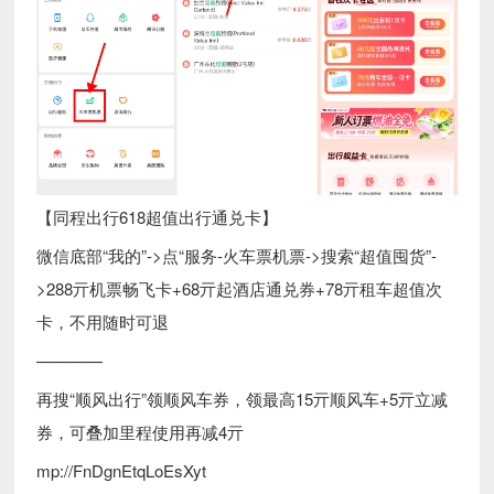
【同程出行618超值出行通兑卡】
微信底部“我的”->点“服务-火车票机票->搜索“超值囤货”-
>288亓机票畅飞卡+68亓起酒店通兑券+78亓租车超值次
卡，不用随时可退
————
再搜“顺风出行”领顺风车券，领最高15亓顺风车+5亓立减
券，可叠加里程使用再减4亓
mp://FnDgnEtqLoEsXyt