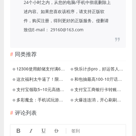
24个小时之内，从您的电脑/手机中彻底删除上
述内容。如果您喜欢该程序，请支持正版软
件，购买注册，得到更好的正版服务。侵删请
致信E-mail： 29160@163.com
同类推荐
12306使用邮储支付满60减15元
快乐计步pro，好运答人，开心餐厅极速版，免费赚1.5元！
这次福利太牛逼了！限时删除！！！
和包抽最高100-10亓话费券
支付宝领取5~10元高德打车券
支付宝工商银行卡转账立减变现4.3元
多彩魔盒：手机试玩游戏免费赚钱，1元提现！
火爆连连消，开心刷刷软件，免费赚1.3元！
评论列表




签到