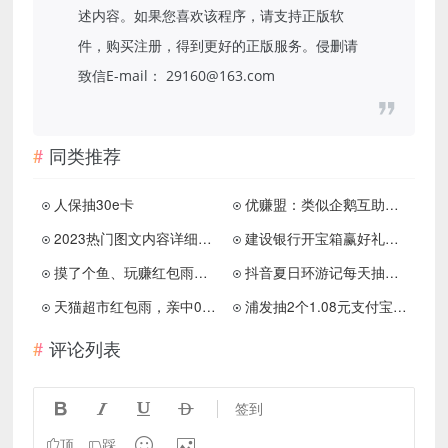
述内容。如果您喜欢该程序，请支持正版软
件，购买注册，得到更好的正版服务。侵删请
致信E-mail： 29160@163.com
同类推荐
人保抽30e卡
优赚盟：类似企鹅互助任务平台，登录秒送红包
2023热门图文内容详细制作课程
建设银行开宝箱赢好礼免费领5元京东E卡+10元天猫超市卡
摸了个鱼、玩赚红包雨，玩游戏拿红包
抖音夏日环游记每天抽实物
天猫超市红包雨，亲中0.38元
浦发抽2个1.08元支付宝红包
评论列表




签到


顶
踩