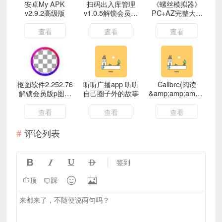
安卓My APK
扫码出入库管理
《螺丝模拟器》
v2.9.2高级版
v1.0.5解锁会员商
PC+AZ完整大合
品库存扫码登记工
集
具
查看
查看
查看
抠图软件2.252.76
听听广播app 听听
Calibre(阅读
解锁会员版p图、
自己圈子外的故事
&amp;amp;amp;amp;
ai生成、消除、ai
转换)v7.15.0便携
海报
版
查看
查看
查看
评论列表




签到


顶
踩