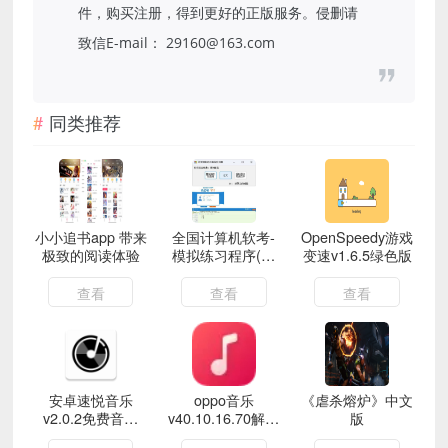
件，购买注册，得到更好的正版服务。侵删请
致信E-mail： 29160@163.com
同类推荐
小小追书app 带来
全国计算机软考-
OpenSpeedy游戏
极致的阅读体验
模拟练习程序(高
变速v1.6.5绿色版
级) 离线学习版
查看
查看
查看
安卓速悦音乐
oppo音乐
《虐杀熔炉》中文
v2.0.2免费音乐
v40.10.16.70解锁
版
APP
高级版