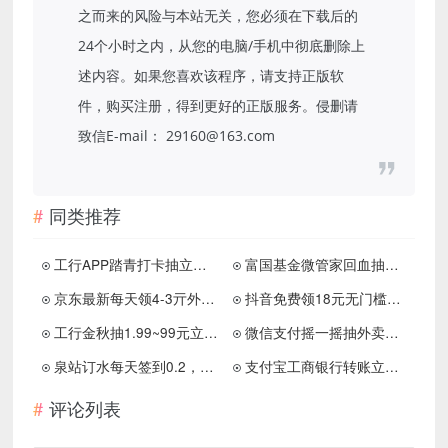
之而来的风险与本站无关，您必须在下载后的
24个小时之内，从您的电脑/手机中彻底删除上
述内容。如果您喜欢该程序，请支持正版软
件，购买注册，得到更好的正版服务。侵删请
致信E-mail： 29160@163.com
同类推荐
工行APP踏青打卡抽立减金，亲中1元立减金
富国基金微管家回血抽最高8.8元微信红包
京东最新每天领4-3亓外卖叠加券
抖音免费领18元无门槛支付券 0元撸实物
工行金秋抽1.99~99元立减金
微信支付摇一摇抽外卖立减券
泉站订水每天签到0.2，甬派大转盘7来抽一个红包
支付宝工商银行转账立减免费撸3~5元
评论列表