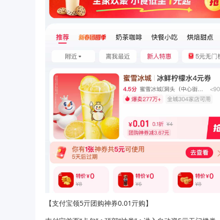
【支付宝领5亓团购神券0.01亓购】