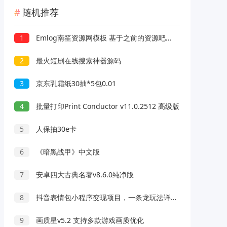
随机推荐
1
Emlog南笙资源网模板 基于之前的资源吧模板修复版
2
最火短剧在线搜索神器源码
3
京东乳霜纸30抽*5包0.01
4
批量打印Print Conductor v11.0.2512 高级版
5
人保抽30e卡
6
《暗黑战甲》中文版
7
安卓四大古典名著v8.6.0纯净版
8
抖音表情包小程序变现项目，一条龙玩法详细大解析，视频版学习！
9
画质星v5.2 支持多款游戏画质优化