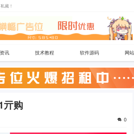
不私藏！
资讯
技术教程
软件源码
网
1亓购
0