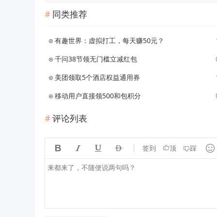
同类推荐
有趣世界：虚拟打工，每天赚50元？
千问38节领无门槛立减红包
美团领取5个酒店权益通用券
移动用户直接领500和包积分
评论列表





签到
顶
踩