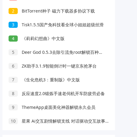
2
BitTorrent种子 磁力下载器多协议下载
3
Tisk1.5.5国产免科技看全球小姐姐超级丝滑
4
《莉莉幻想曲》中文版
5
Deer God 0.5.3去除引流免root解锁百种软件会员
6
ZK助手3.1.9智能倒计时一键京东抢茅台
7
《生化危机3：重制版》中文版
8
反应速度2.0锻炼手速老伺机开车防疲劳必备
9
ThemeApp桌面美化神器解锁永久会员
10
星果 Ai交互剧情解锁支线 对话驱动交互故事剧情