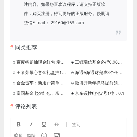
述内容。如果您喜欢该程序，请支持正版软
件，购买注册，得到更好的正版服务。侵删请
致信E-mail： 29160@163.com
同类推荐
百度答题抽现金红包 亲测中2.8元秒到
工银瑞信基金必得0.96元微信红包活动，每月都能领
王者荣耀心意金礼盒抽1-88元现金红包 亲测中1元秒到
海通e海通财完成3个任务必得0.38-18.8元微信红包
合金击车：新用户简单玩几把免费领1元
微博开新年抓马提前领神秘卡
富国基金七夕红包，亲中0.32元
京东碳性电池7号1粒，0.1
评论列表




签到


顶
踩