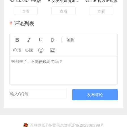
v2.4.0.037正式版
AI女友甜妹御姐应
v4.1.6 官方正式版
有尽有完全免费
查看
查看
查看
评论列表




签到


顶
踩
发布评论
互联网ICP备案信息:黔ICP备202300999号