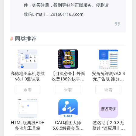
件，购买注册，得到更好的正版服务。侵删请
致信E-mail： 29160@163.com
同类推荐
高德地图车机导航
【引流必备】外面
安兔兔评测v9.3.4
v8.1.0测试版
收费188的快手直
无广告版 跑分软
播间互粉助手(自
件
动涨粉助手+详细
查看
查看
查看
教程)
HTML版离线PDF
CAD看图大师
签名助手2.0.3无
多功能工具箱
5.6.5解锁会员手
脑过 “该应用非官
机上的CAD
方正版应用”