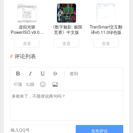
虚拟光驱
《数字魅影: 极限
TranSmart交互翻
PowerISO v9.0.0
竞赛》中文版
译v0.11.0绿色版
绿色版
查看
查看
查看
评论列表




签到


顶
踩
发布评论