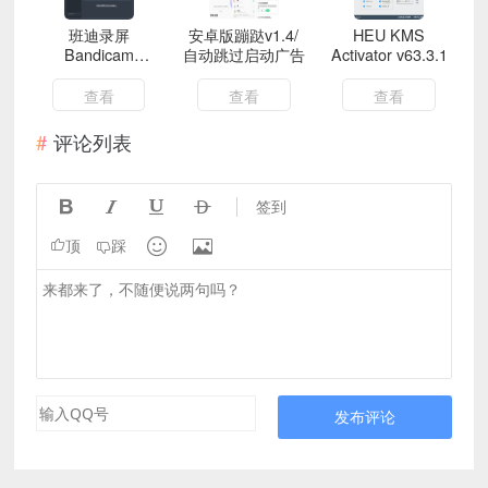
班迪录屏
安卓版蹦跶v1.4/
HEU KMS
Bandicam
自动跳过启动广告
Activator v63.3.1
v8.3.0.2533便携
版
查看
查看
查看
评论列表




签到


顶
踩
发布评论