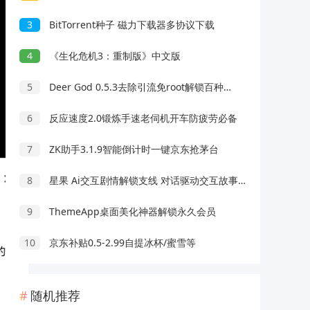
3
BitTorrent种子 磁力下载器多协议下载
4
《生化危机3：重制版》中文版
5
Deer God 0.5.3去除引流免root解锁百种软件会员
6
反应速度2.0锻炼手速老伺机开车防疲劳必备
7
ZK助手3.1.9智能倒计时一键京东抢茅台
8
星果 Ai交互剧情解锁支线 对话驱动交互故事剧情
9
ThemeApp桌面美化神器解锁永久会员
10
京东补贴0.5-2.99自提冰杯/蜜雪等
随机推荐