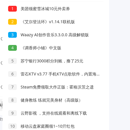
1
美团领蜜雪冰城10元外卖券
2
《艾尔登法环》v1.14.1联机版
3
Waazy AI创作音乐3.3.0.0 高级解锁版
4
《调香师小铺》中文版
5
苏宁银行3000积分到账，撸了25元
6
雷石KTV v3.77 手机KTV点歌软件，内置海量歌曲，解锁高级版
7
Steam免费领取大作正版：霍格沃茨之遗
8
健身教练 练就完美身材（高级版）
9
云野影视 ，支持在线观看和离线下载
软件安
10
移动云盘家庭圈领1~10亓红包