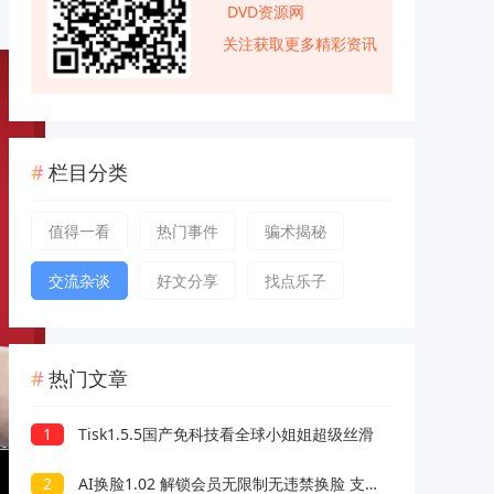
DVD资源网
关注获取更多精彩资讯
栏目分类
值得一看
热门事件
骗术揭秘
交流杂谈
好文分享
找点乐子
热门文章
1
Tisk1.5.5国产免科技看全球小姐姐超级丝滑
2
AI换脸1.02 解锁会员无限制无违禁换脸 支持照片/视频