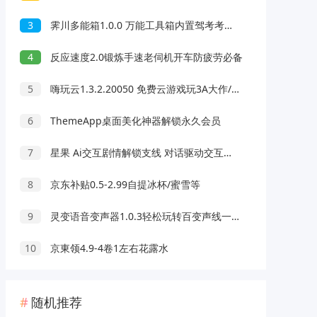
3
霁川多能箱1.0.0 万能工具箱内置驾考考题 去水印等功能
4
反应速度2.0锻炼手速老伺机开车防疲劳必备
5
嗨玩云1.3.2.20050 免费云游戏玩3A大作/热门游戏 无延迟免下载
6
ThemeApp桌面美化神器解锁永久会员
7
星果 Ai交互剧情解锁支线 对话驱动交互故事剧情
8
京东补贴0.5-2.99自提冰杯/蜜雪等
9
灵变语音变声器1.0.3轻松玩转百变声线一键变声
10
京東领4.9-4卷1左右花露水
随机推荐