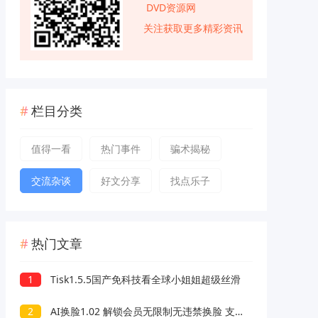
DVD资源网
关注获取更多精彩资讯
栏目分类
值得一看
热门事件
骗术揭秘
交流杂谈
好文分享
找点乐子
热门文章
1
Tisk1.5.5国产免科技看全球小姐姐超级丝滑
2
AI换脸1.02 解锁会员无限制无违禁换脸 支持照片/视频