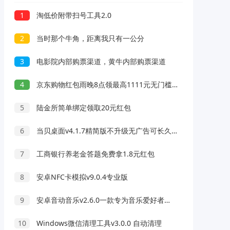
1
淘低价附带扫号工具2.0
2
当时那个牛角，距离我只有一公分
3
电影院内部购票渠道，黄牛内部购票渠道
4
京东购物红包雨晚8点领最高1111元无门槛红包
5
陆金所简单绑定领取20元红包
6
当贝桌面v4.1.7精简版不升级无广告可长久使用
7
工商银行养老金答题免费拿1.8元红包
8
安卓NFC卡模拟v9.0.4专业版
9
安卓音动音乐v2.6.0一款专为音乐爱好者设计的移动应用
10
Windows微信清理工具v3.0.0 自动清理