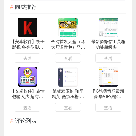
同类推荐
【安卓软件】筷子
全网首发太盒（马
最新款微信工具箱
影视 各类型影视
大师语音包）马五
功能超级多！
应有尽有
鞭配音软件
查看
查看
查看
【安卓软件】表情
鼠标宏压枪 和平
PC酷我音乐最新
包输入法 超有趣
精英 低频压枪 血
豪华VIP破解版
的输入法
雾追踪 识别姿势
V9.0.4.0
查看
查看
查看
评论列表