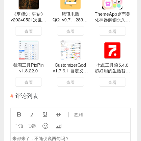
《巫师3：狂猎》
腾讯电脑
ThemeApp桌面美
v20240521次世代
QQ_v9.7.1.28929
化神器解锁永久会
版
绿色版
员
查看
查看
查看
截图工具PixPin
CustomizerGod
七点工具箱5.4.0
v1.8.22.0
v1.7.6.1 自定义电
超好用的生活智能
脑系统图标软件
软件
查看
查看
查看
评论列表




签到


顶
踩