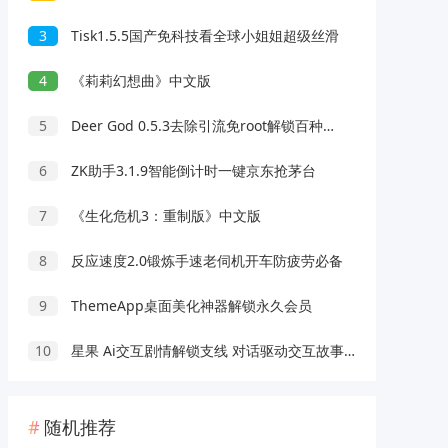
3
Tisk1.5.5国产免科技看全球小姐姐超级丝滑
4
《莉莉幻想曲》中文版
5
Deer God 0.5.3去除引流免root解锁百种软件会员
6
ZK助手3.1.9智能倒计时一键京东抢茅台
7
《生化危机3：重制版》中文版
8
反应速度2.0锻炼手速老伺机开车防疲劳必备
9
ThemeApp桌面美化神器解锁永久会员
10
星果 Ai交互剧情解锁支线 对话驱动交互故事剧情
随机推荐