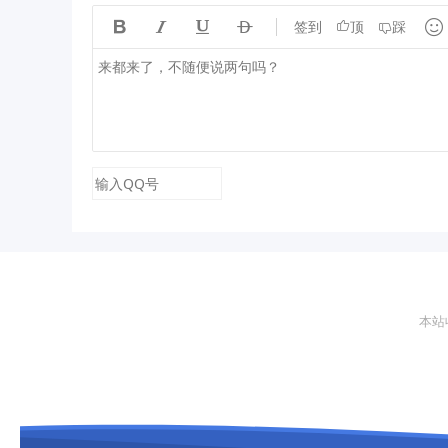





签到
顶
踩
本站