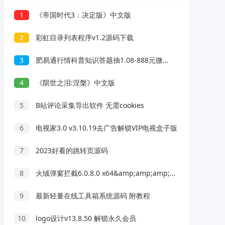
1
《帝国时代3：决定版》中文版
2
彩虹目录列表程序v1.2源码下载
3
肥易通行情科普知识答题抽1.08-888元微信红包 亲测中1.08元
4
《陨世之泪:涅槃》中文版
5
B站评论采集导出软件 无需cookies
6
电视家3.0 v3.10.19去广告解锁VIP电视盒子版
7
2023好看的跳转页源码
8
火绒弹窗拦截6.0.8.0 x64&amp;amp;amp;86绿色独立版
9
最新轻量在线工具箱系统源码 附教程
10
logo设计v13.8.50 解锁永久会员