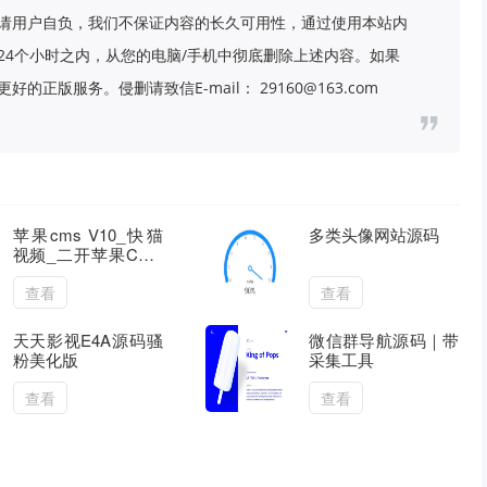
请用户自负，我们不保证内容的长久可用性，通过使用本站内
24个小时之内，从您的电脑/手机中彻底删除上述内容。如果
版服务。侵删请致信E-mail： 29160@163.com
苹果cms V10_快猫
多类头像网站源码
视频_二开苹果CMS
视频网站源码模板_
可封装双端APP
查看
查看
天天影视E4A源码骚
微信群导航源码｜带
粉美化版
采集工具
查看
查看